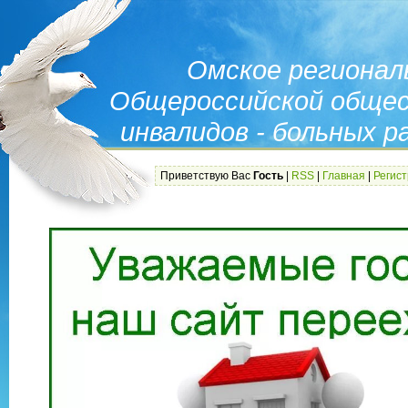
Омское регионал
Общероссийской общес
инвалидов - больных 
(ОРО-ОО
Приветствую Вас
Гость
|
RSS
|
Главная
|
Регис